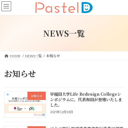
コ
ナ
ン
ビ
テ
ゲ
ン
ー
ツ
シ
NEWS一覧
へ
ョ
ス
ン
キ
に
ッ
移
プ
動
HOME
NEWS一覧
お知らせ
お知らせ
早稲田大学Life Redesign Collegeシ
お知らせ
ンポジウムに、代表和田が登壇いたしま
した。
2025年12月18日